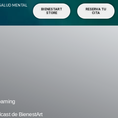
SALUD MENTAL
BIENESTART
RESERVA TU
STORE
CITA
eaming
cast de BienestArt